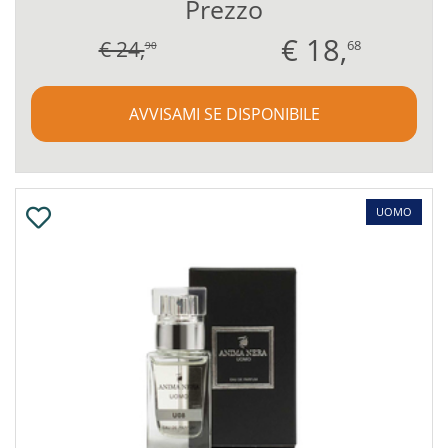
Prezzo
€
18,
€ 24,
68
90
AVVISAMI SE DISPONIBILE
UOMO