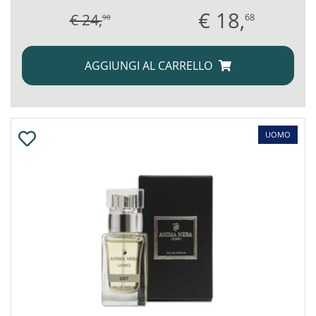
€
18,
€ 24,
68
90
AGGIUNGI AL CARRELLO
UOMO