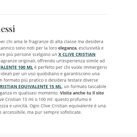
essi
er chi ama le fragranze di alta classe ma desidera
itannico sono noti per la loro
eleganza
, esclusività e
mpre più persone scelgono un
X CLIVE CRISTIAN
ragranze originali, offrendo un’esperienza simile ad
VALENTE 100 ML
è perfetto per chi vuole immergersi
o ideali per un uso quotidiano e garantiscono una
n formato più pratico o desidera testare diverse
CRISTIAN EQUIVALENTE 15 ML
, un formato tascabile
eleganza in qualsiasi momento.
Visita anche tu il sito
ve Cristian 15 ml o 100 ml: questo profumo è
tezza e unicità. Ogni Clive Cristian equivalente è una
e accessibile, ma pur sempre sofisticate.