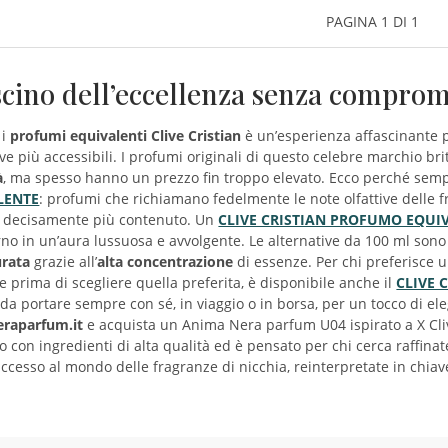
PAGINA 1 DI 1
ascino dell’eccellenza senza comprom
 i
profumi equivalenti Clive Cristian
è un’esperienza affascinante p
ive più accessibili. I profumi originali di questo celebre marchio br
à
, ma spesso hanno un prezzo fin troppo elevato. Ecco perché se
LENTE
: profumi che richiamano fedelmente le note olfattive delle f
o decisamente più contenuto. Un
CLIVE CRISTIAN PROFUMO EQUI
rno in un’aura lussuosa e avvolgente. Le alternative da 100 ml son
urata
grazie all’
alta concentrazione
di essenze. Per chi preferisce u
e prima di scegliere quella preferita, è disponibile anche il
CLIVE 
 da portare sempre con sé, in viaggio o in borsa, per un tocco di 
raparfum.it
e acquista un Anima Nera parfum U04 ispirato a X Cli
to con ingredienti di alta qualità ed è pensato per chi cerca raffina
accesso al mondo delle fragranze di nicchia, reinterpretate in chiav