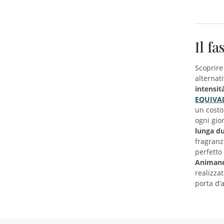
Il f
Scoprire
alternat
intensit
EQUIVA
un cost
ogni gio
lunga d
fragranz
perfetto
Animane
realizza
porta d’