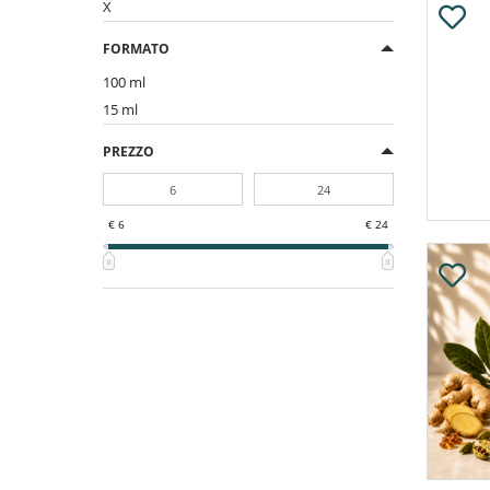
X
FORMATO
100 ml
15 ml
PREZZO
€ 6
€ 24