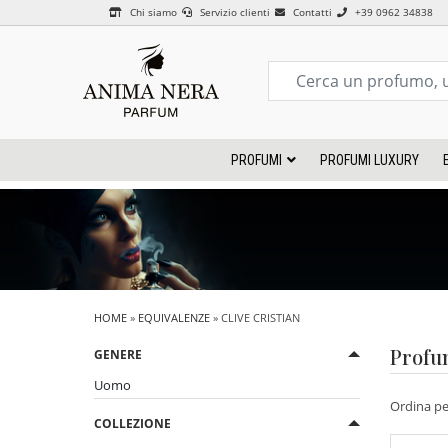
Chi siamo
Servizio clienti
Contatti
+39 0962 34838
PROFUMI
PROFUMI LUXURY
HOME
»
EQUIVALENZE
» CLIVE CRISTIAN
Profum
GENERE
Uomo
Ordina p
COLLEZIONE