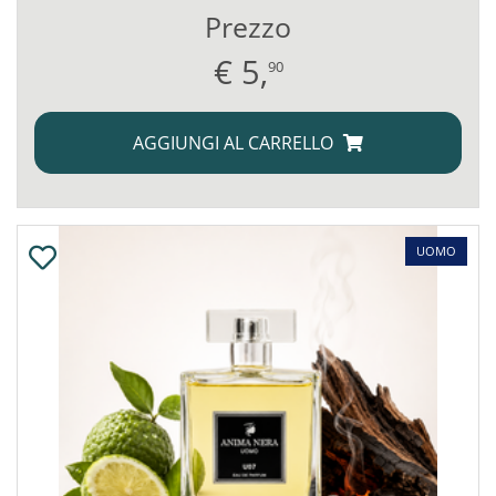
Prezzo
€
5,
90
AGGIUNGI AL CARRELLO
UOMO