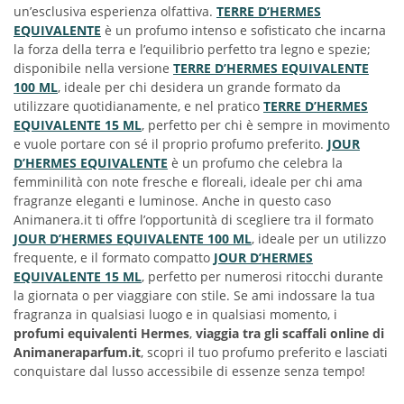
un’esclusiva esperienza olfattiva.
TERRE D’HERMES
EQUIVALENTE
è un profumo intenso e sofisticato che incarna
la forza della terra e l’equilibrio perfetto tra legno e spezie;
disponibile nella versione
TERRE D’HERMES EQUIVALENTE
100 ML
, ideale per chi desidera un grande formato da
utilizzare quotidianamente, e nel pratico
TERRE D’HERMES
EQUIVALENTE 15 ML
, perfetto per chi è sempre in movimento
e vuole portare con sé il proprio profumo preferito.
JOUR
D’HERMES EQUIVALENTE
è un profumo che celebra la
femminilità con note fresche e floreali, ideale per chi ama
fragranze eleganti e luminose. Anche in questo caso
Animanera.it ti offre l’opportunità di scegliere tra il formato
JOUR D’HERMES EQUIVALENTE 100 ML
, ideale per un utilizzo
frequente, e il formato compatto
JOUR D’HERMES
EQUIVALENTE 15 ML
, perfetto per numerosi ritocchi durante
la giornata o per viaggiare con stile. Se ami indossare la tua
fragranza in qualsiasi luogo e in qualsiasi momento, i
profumi equivalenti Hermes
,
viaggia tra gli scaffali online di
Animaneraparfum.it
, scopri il tuo profumo preferito e lasciati
conquistare dal lusso accessibile di essenze senza tempo!